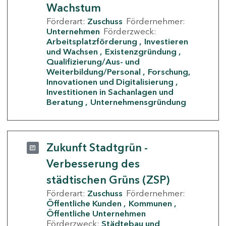
Wachstum
Förderart:
Zuschuss
Fördernehmer:
Unternehmen
Förderzweck:
Arbeitsplatzförderung
Investieren
und Wachsen
Existenzgründung
Qualifizierung/Aus- und
Weiterbildung/Personal
Forschung,
Innovationen und Digitalisierung
Investitionen in Sachanlagen und
Beratung
Unternehmensgründung
Zukunft Stadtgrün -
Verbesserung des
städtischen Grüns (ZSP)
Förderart:
Zuschuss
Fördernehmer:
Öffentliche Kunden
Kommunen
Öffentliche Unternehmen
Förderzweck:
Städtebau und