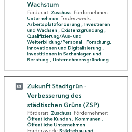
Wachstum
Förderart:
Zuschuss
Fördernehmer:
Unternehmen
Förderzweck:
Arbeitsplatzförderung
Investieren
und Wachsen
Existenzgründung
Qualifizierung/Aus- und
Weiterbildung/Personal
Forschung,
Innovationen und Digitalisierung
Investitionen in Sachanlagen und
Beratung
Unternehmensgründung
Zukunft Stadtgrün -
Verbesserung des
städtischen Grüns (ZSP)
Förderart:
Zuschuss
Fördernehmer:
Öffentliche Kunden
Kommunen
Öffentliche Unternehmen
Förderzweck:
Städtebau und