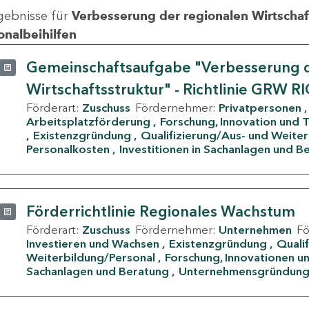
gebnisse für
Verbesserung der regionalen Wirtschafts
onalbeihilfen
Gemeinschaftsaufgabe "Verbesserung d
Wirtschaftsstruktur" - Richtlinie GRW R
Förderart:
Zuschuss
Fördernehmer:
Privatpersonen
Arbeitsplatzförderung
Forschung, Innovation und 
Existenzgründung
Qualifizierung/Aus- und Weite
Personalkosten
Investitionen in Sachanlagen und B
Förderrichtlinie Regionales Wachstum
Förderart:
Zuschuss
Fördernehmer:
Unternehmen
F
Investieren und Wachsen
Existenzgründung
Quali
Weiterbildung/Personal
Forschung, Innovationen un
Sachanlagen und Beratung
Unternehmensgründun