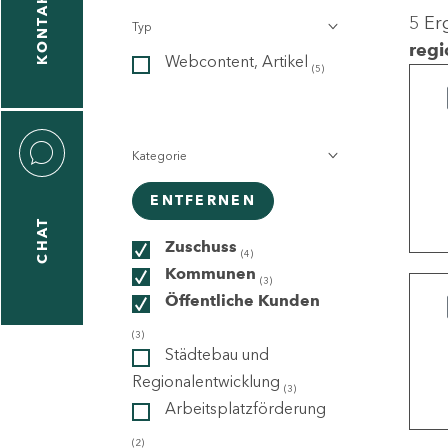
KONTAKT
5 Er
Typ
gen
regi
Webcontent, Artikel
n
(5)
Kategorie
ENTFERNEN
CHAT
icecenter
Zuschuss
(4)
Kommunen
(3)
Öffentliche Kunden
taktformular
(3)
Städtebau und
Regionalentwicklung
(3)
Arbeitsplatzförderung
erportal
(2)