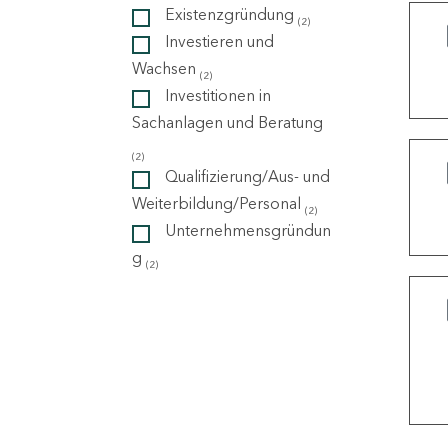
Existenzgründung
(2)
Investieren und
ndorte
Wachsen
(2)
Investitionen in
Sachanlagen und Beratung
(2)
Qualifizierung/Aus- und
Weiterbildung/Personal
(2)
Unternehmensgründun
g
(2)