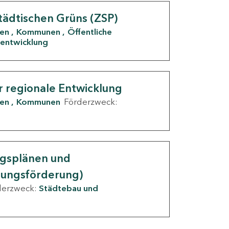
tädtischen Grüns (ZSP)
den
Kommunen
Öffentliche
entwicklung
r regionale Entwicklung
den
Kommunen
Förderzweck:
ngsplänen und
nungsförderung)
derzweck:
Städtebau und