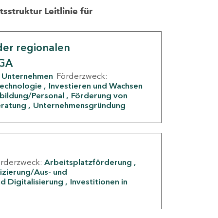
struktur Leitlinie für
er regionalen
IGA
Unternehmen
Förderzweck:
Technologie
Investieren und Wachsen
rbildung/Personal
Förderung von
eratung
Unternehmensgründung
örderzweck:
Arbeitsplatzförderung
fizierung/Aus- und
d Digitalisierung
Investitionen in
g