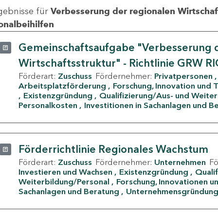
gebnisse für
Verbesserung der regionalen Wirtschafts
onalbeihilfen
Gemeinschaftsaufgabe "Verbesserung d
Wirtschaftsstruktur" - Richtlinie GRW R
Förderart:
Zuschuss
Fördernehmer:
Privatpersonen
Arbeitsplatzförderung
Forschung, Innovation und 
Existenzgründung
Qualifizierung/Aus- und Weite
Personalkosten
Investitionen in Sachanlagen und B
Förderrichtlinie Regionales Wachstum
Förderart:
Zuschuss
Fördernehmer:
Unternehmen
F
Investieren und Wachsen
Existenzgründung
Quali
Weiterbildung/Personal
Forschung, Innovationen un
Sachanlagen und Beratung
Unternehmensgründun