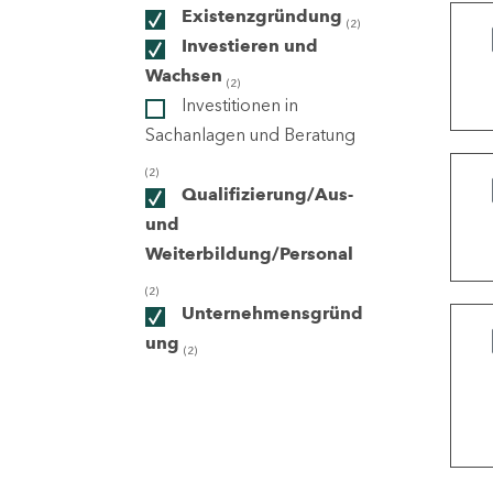
Existenzgründung
(2)
Investieren und
ndorte
Wachsen
(2)
Investitionen in
Sachanlagen und Beratung
(2)
Qualifizierung/Aus-
und
Weiterbildung/Personal
(2)
Unternehmensgründ
ung
(2)