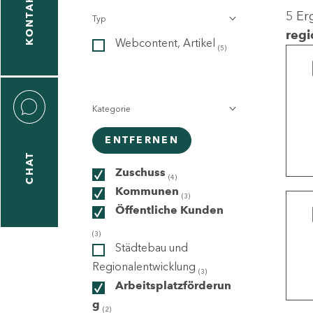
KONTAKT
5 Er
Typ
gen
regi
Webcontent, Artikel
n
(5)
Kategorie
ENTFERNEN
CHAT
icecenter
Zuschuss
(4)
Kommunen
(3)
Öffentliche Kunden
taktformular
(3)
Städtebau und
Regionalentwicklung
(3)
Arbeitsplatzförderun
erportal
g
(2)