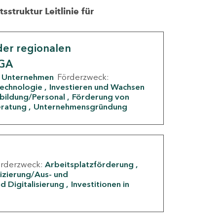
struktur Leitlinie für
er regionalen
IGA
Unternehmen
Förderzweck:
Technologie
Investieren und Wachsen
rbildung/Personal
Förderung von
eratung
Unternehmensgründung
örderzweck:
Arbeitsplatzförderung
fizierung/Aus- und
d Digitalisierung
Investitionen in
g