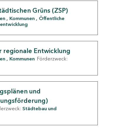
tädtischen Grüns (ZSP)
den
Kommunen
Öffentliche
entwicklung
r regionale Entwicklung
den
Kommunen
Förderzweck:
ngsplänen und
nungsförderung)
derzweck:
Städtebau und