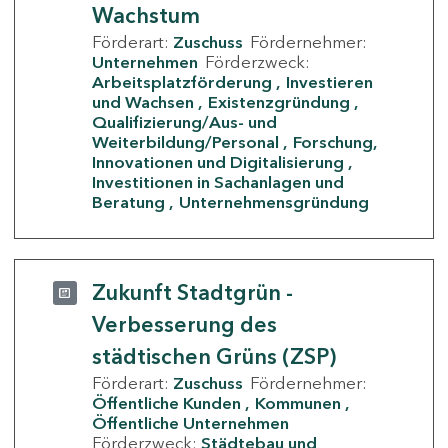
Wachstum
Förderart:
Zuschuss
Fördernehmer:
Unternehmen
Förderzweck:
Arbeitsplatzförderung
Investieren
und Wachsen
Existenzgründung
Qualifizierung/Aus- und
Weiterbildung/Personal
Forschung,
Innovationen und Digitalisierung
Investitionen in Sachanlagen und
Beratung
Unternehmensgründung
Zukunft Stadtgrün -
Verbesserung des
städtischen Grüns (ZSP)
Förderart:
Zuschuss
Fördernehmer:
Öffentliche Kunden
Kommunen
Öffentliche Unternehmen
Förderzweck:
Städtebau und