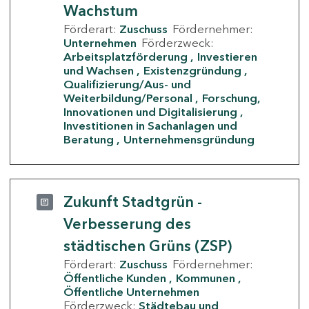
Wachstum
Förderart:
Zuschuss
Fördernehmer:
Unternehmen
Förderzweck:
Arbeitsplatzförderung
Investieren
und Wachsen
Existenzgründung
Qualifizierung/Aus- und
Weiterbildung/Personal
Forschung,
Innovationen und Digitalisierung
Investitionen in Sachanlagen und
Beratung
Unternehmensgründung
Zukunft Stadtgrün -
Verbesserung des
städtischen Grüns (ZSP)
Förderart:
Zuschuss
Fördernehmer:
Öffentliche Kunden
Kommunen
Öffentliche Unternehmen
Förderzweck:
Städtebau und