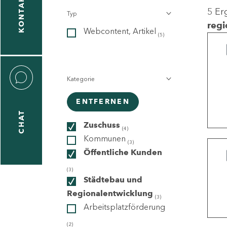
KONTAKT
5 Er
Typ
gen
regi
Webcontent, Artikel
n
(5)
Kategorie
ENTFERNEN
CHAT
icecenter
Zuschuss
(4)
Kommunen
(3)
Öffentliche Kunden
taktformular
(3)
Städtebau und
Regionalentwicklung
(3)
Arbeitsplatzförderung
erportal
(2)