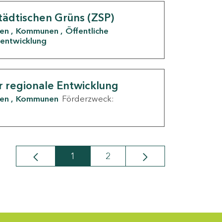
tädtischen Grüns (ZSP)
den
Kommunen
Öffentliche
entwicklung
r regionale Entwicklung
den
Kommunen
Förderzweck:
1
2
Seite
Seite