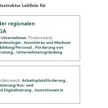
struktur Leitlinie für
er regionalen
IGA
Unternehmen
Förderzweck:
Technologie
Investieren und Wachsen
rbildung/Personal
Förderung von
eratung
Unternehmensgründung
örderzweck:
Arbeitsplatzförderung
fizierung/Aus- und
d Digitalisierung
Investitionen in
g