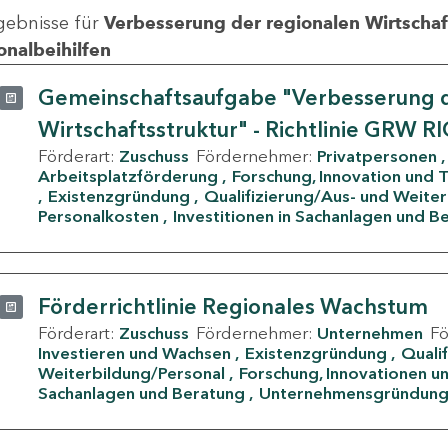
gebnisse für
Verbesserung der regionalen Wirtschafts
onalbeihilfen
Gemeinschaftsaufgabe "Verbesserung d
Wirtschaftsstruktur" - Richtlinie GRW R
Förderart:
Zuschuss
Fördernehmer:
Privatpersonen
Arbeitsplatzförderung
Forschung, Innovation und 
Existenzgründung
Qualifizierung/Aus- und Weite
Personalkosten
Investitionen in Sachanlagen und B
Förderrichtlinie Regionales Wachstum
Förderart:
Zuschuss
Fördernehmer:
Unternehmen
F
Investieren und Wachsen
Existenzgründung
Quali
Weiterbildung/Personal
Forschung, Innovationen un
Sachanlagen und Beratung
Unternehmensgründun