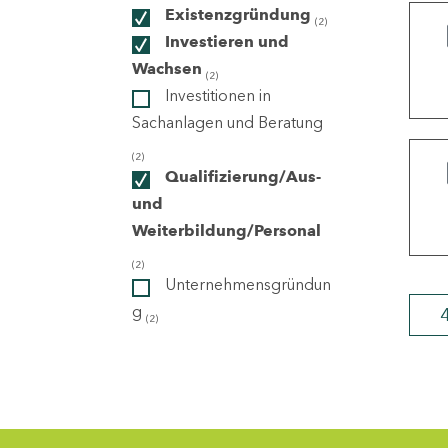
Existenzgründung
(2)
Investieren und
ndorte
Wachsen
(2)
Investitionen in
Sachanlagen und Beratung
(2)
Qualifizierung/Aus-
und
Weiterbildung/Personal
(2)
Unternehmensgründun
g
(2)