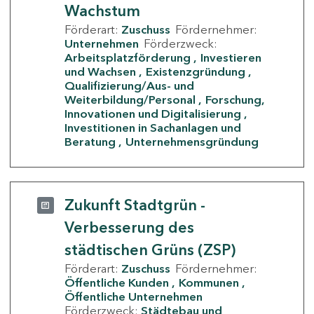
Wachstum
Förderart:
Zuschuss
Fördernehmer:
Unternehmen
Förderzweck:
Arbeitsplatzförderung
Investieren
und Wachsen
Existenzgründung
Qualifizierung/Aus- und
Weiterbildung/Personal
Forschung,
Innovationen und Digitalisierung
Investitionen in Sachanlagen und
Beratung
Unternehmensgründung
Zukunft Stadtgrün -
Verbesserung des
städtischen Grüns (ZSP)
Förderart:
Zuschuss
Fördernehmer:
Öffentliche Kunden
Kommunen
Öffentliche Unternehmen
Förderzweck:
Städtebau und