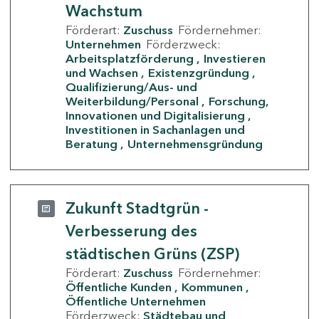
Wachstum
Förderart:
Zuschuss
Fördernehmer:
Unternehmen
Förderzweck:
Arbeitsplatzförderung
Investieren
und Wachsen
Existenzgründung
Qualifizierung/Aus- und
Weiterbildung/Personal
Forschung,
Innovationen und Digitalisierung
Investitionen in Sachanlagen und
Beratung
Unternehmensgründung
Zukunft Stadtgrün -
Verbesserung des
städtischen Grüns (ZSP)
Förderart:
Zuschuss
Fördernehmer:
Öffentliche Kunden
Kommunen
Öffentliche Unternehmen
Förderzweck:
Städtebau und