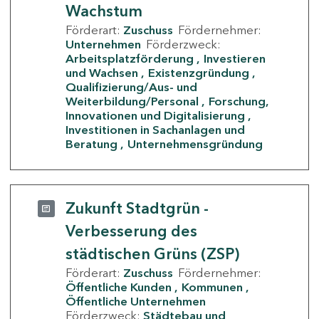
Wachstum
Förderart:
Zuschuss
Fördernehmer:
Unternehmen
Förderzweck:
Arbeitsplatzförderung
Investieren
und Wachsen
Existenzgründung
Qualifizierung/Aus- und
Weiterbildung/Personal
Forschung,
Innovationen und Digitalisierung
Investitionen in Sachanlagen und
Beratung
Unternehmensgründung
Zukunft Stadtgrün -
Verbesserung des
städtischen Grüns (ZSP)
Förderart:
Zuschuss
Fördernehmer:
Öffentliche Kunden
Kommunen
Öffentliche Unternehmen
Förderzweck:
Städtebau und