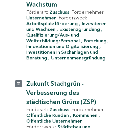
Wachstum
Förderart:
Zuschuss
Fördernehmer:
Unternehmen
Förderzweck:
Arbeitsplatzförderung
Investieren
und Wachsen
Existenzgründung
Qualifizierung/Aus- und
Weiterbildung/Personal
Forschung,
Innovationen und Digitalisierung
Investitionen in Sachanlagen und
Beratung
Unternehmensgründung
Zukunft Stadtgrün -
Verbesserung des
städtischen Grüns (ZSP)
Förderart:
Zuschuss
Fördernehmer:
Öffentliche Kunden
Kommunen
Öffentliche Unternehmen
Förderzweck:
Städtebau und