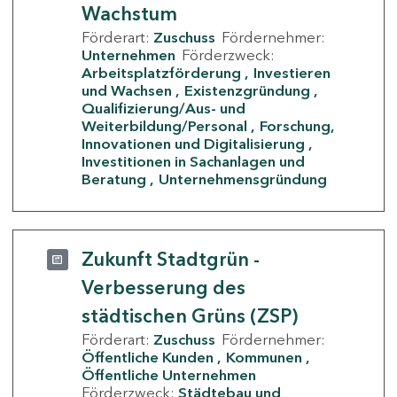
Wachstum
Förderart:
Zuschuss
Fördernehmer:
Unternehmen
Förderzweck:
Arbeitsplatzförderung
Investieren
und Wachsen
Existenzgründung
Qualifizierung/Aus- und
Weiterbildung/Personal
Forschung,
Innovationen und Digitalisierung
Investitionen in Sachanlagen und
Beratung
Unternehmensgründung
Zukunft Stadtgrün -
Verbesserung des
städtischen Grüns (ZSP)
Förderart:
Zuschuss
Fördernehmer:
Öffentliche Kunden
Kommunen
Öffentliche Unternehmen
Förderzweck:
Städtebau und