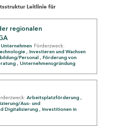
struktur Leitlinie für
er regionalen
IGA
Unternehmen
Förderzweck:
Technologie
Investieren und Wachsen
rbildung/Personal
Förderung von
eratung
Unternehmensgründung
örderzweck:
Arbeitsplatzförderung
fizierung/Aus- und
d Digitalisierung
Investitionen in
g