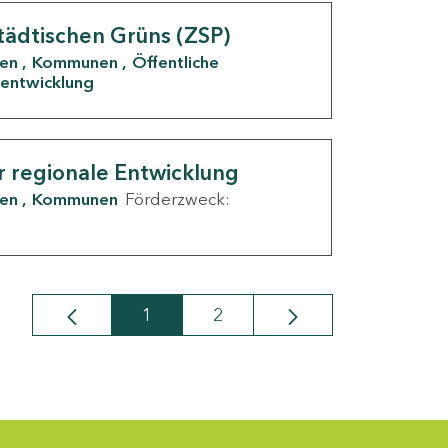
tädtischen Grüns (ZSP)
den
Kommunen
Öffentliche
entwicklung
r regionale Entwicklung
den
Kommunen
Förderzweck:
1
2
Seite
Seite