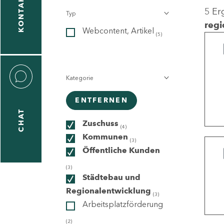
KONTAKT
5 Er
Typ
gen
regi
Webcontent, Artikel
n
(5)
Kategorie
ENTFERNEN
CHAT
icecenter
Zuschuss
(4)
Kommunen
(3)
Öffentliche Kunden
taktformular
(3)
Städtebau und
Regionalentwicklung
(3)
Arbeitsplatzförderung
erportal
(2)