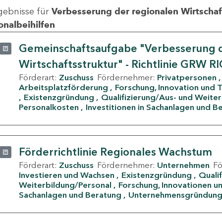
gebnisse für
Verbesserung der regionalen Wirtschafts
onalbeihilfen
Gemeinschaftsaufgabe "Verbesserung d
Wirtschaftsstruktur" - Richtlinie GRW R
Förderart:
Zuschuss
Fördernehmer:
Privatpersonen
Arbeitsplatzförderung
Forschung, Innovation und 
Existenzgründung
Qualifizierung/Aus- und Weite
Personalkosten
Investitionen in Sachanlagen und B
Förderrichtlinie Regionales Wachstum
Förderart:
Zuschuss
Fördernehmer:
Unternehmen
F
Investieren und Wachsen
Existenzgründung
Quali
Weiterbildung/Personal
Forschung, Innovationen un
Sachanlagen und Beratung
Unternehmensgründun