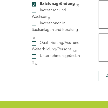
Existenzgründung
(2)
Investieren und
ndorte
Wachsen
(2)
Investitionen in
Sachanlagen und Beratung
(2)
Qualifizierung/Aus- und
Weiterbildung/Personal
(2)
Unternehmensgründun
g
(2)