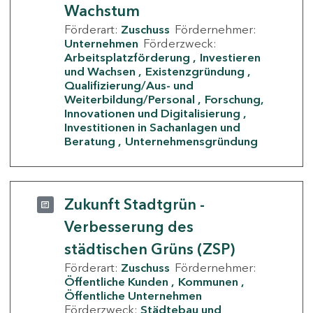
Wachstum
Förderart:
Zuschuss
Fördernehmer:
Unternehmen
Förderzweck:
Arbeitsplatzförderung
Investieren
und Wachsen
Existenzgründung
Qualifizierung/Aus- und
Weiterbildung/Personal
Forschung,
Innovationen und Digitalisierung
Investitionen in Sachanlagen und
Beratung
Unternehmensgründung
Zukunft Stadtgrün -
Verbesserung des
städtischen Grüns (ZSP)
Förderart:
Zuschuss
Fördernehmer:
Öffentliche Kunden
Kommunen
Öffentliche Unternehmen
Förderzweck:
Städtebau und