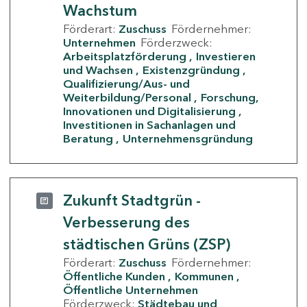
Wachstum
Förderart:
Zuschuss
Fördernehmer:
Unternehmen
Förderzweck:
Arbeitsplatzförderung
Investieren
und Wachsen
Existenzgründung
Qualifizierung/Aus- und
Weiterbildung/Personal
Forschung,
Innovationen und Digitalisierung
Investitionen in Sachanlagen und
Beratung
Unternehmensgründung
Zukunft Stadtgrün -
Verbesserung des
städtischen Grüns (ZSP)
Förderart:
Zuschuss
Fördernehmer:
Öffentliche Kunden
Kommunen
Öffentliche Unternehmen
Förderzweck:
Städtebau und