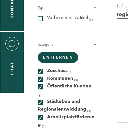
KONTAKT
5 Er
Typ
gen
regi
Webcontent, Artikel
n
(5)
Kategorie
ENTFERNEN
CHAT
icecenter
Zuschuss
(4)
Kommunen
(3)
Öffentliche Kunden
taktformular
(3)
Städtebau und
Regionalentwicklung
(3)
Arbeitsplatzförderun
erportal
g
(2)