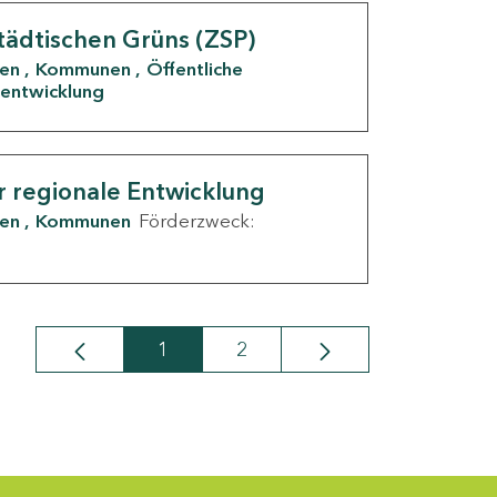
tädtischen Grüns (ZSP)
den
Kommunen
Öffentliche
entwicklung
r regionale Entwicklung
den
Kommunen
Förderzweck:
1
2
Seite
Seite