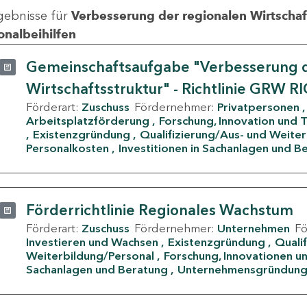
gebnisse für
Verbesserung der regionalen Wirtschafts
onalbeihilfen
Gemeinschaftsaufgabe "Verbesserung d
Wirtschaftsstruktur" - Richtlinie GRW R
Förderart:
Zuschuss
Fördernehmer:
Privatpersonen
Arbeitsplatzförderung
Forschung, Innovation und 
Existenzgründung
Qualifizierung/Aus- und Weite
Personalkosten
Investitionen in Sachanlagen und B
Förderrichtlinie Regionales Wachstum
Förderart:
Zuschuss
Fördernehmer:
Unternehmen
F
Investieren und Wachsen
Existenzgründung
Quali
Weiterbildung/Personal
Forschung, Innovationen un
Sachanlagen und Beratung
Unternehmensgründun