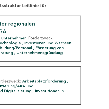
struktur Leitlinie für
er regionalen
IGA
Unternehmen
Förderzweck:
Technologie
Investieren und Wachsen
rbildung/Personal
Förderung von
eratung
Unternehmensgründung
örderzweck:
Arbeitsplatzförderung
fizierung/Aus- und
d Digitalisierung
Investitionen in
g