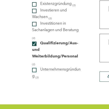
Existenzgründung
(2)
Investieren und
ndorte
Wachsen
(2)
Investitionen in
Sachanlagen und Beratung
(2)
Qualifizierung/Aus-
und
Weiterbildung/Personal
(2)
Unternehmensgründun
g
(2)