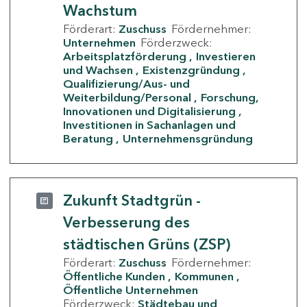
Wachstum
Förderart:
Zuschuss
Fördernehmer:
Unternehmen
Förderzweck:
Arbeitsplatzförderung
Investieren
und Wachsen
Existenzgründung
Qualifizierung/Aus- und
Weiterbildung/Personal
Forschung,
Innovationen und Digitalisierung
Investitionen in Sachanlagen und
Beratung
Unternehmensgründung
Zukunft Stadtgrün -
Verbesserung des
städtischen Grüns (ZSP)
Förderart:
Zuschuss
Fördernehmer:
Öffentliche Kunden
Kommunen
Öffentliche Unternehmen
Förderzweck:
Städtebau und