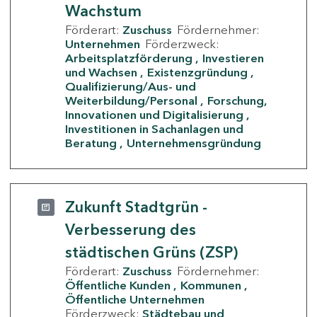
Wachstum
Förderart:
Zuschuss
Fördernehmer:
Unternehmen
Förderzweck:
Arbeitsplatzförderung
Investieren
und Wachsen
Existenzgründung
Qualifizierung/Aus- und
Weiterbildung/Personal
Forschung,
Innovationen und Digitalisierung
Investitionen in Sachanlagen und
Beratung
Unternehmensgründung
Zukunft Stadtgrün -
Verbesserung des
städtischen Grüns (ZSP)
Förderart:
Zuschuss
Fördernehmer:
Öffentliche Kunden
Kommunen
Öffentliche Unternehmen
Förderzweck:
Städtebau und