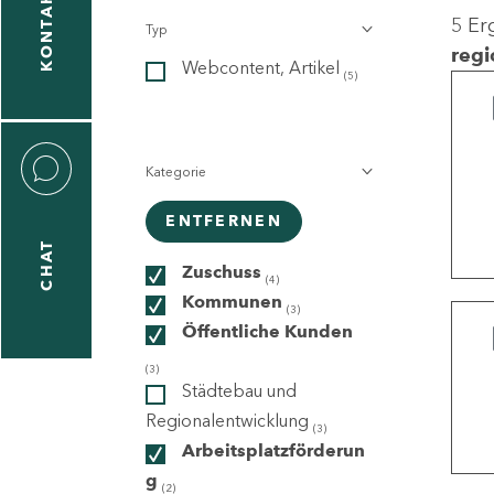
KONTAKT
5 Er
Typ
gen
regi
Webcontent, Artikel
n
(5)
Kategorie
ENTFERNEN
CHAT
icecenter
Zuschuss
(4)
Kommunen
(3)
Öffentliche Kunden
taktformular
(3)
Städtebau und
Regionalentwicklung
(3)
Arbeitsplatzförderun
erportal
g
(2)