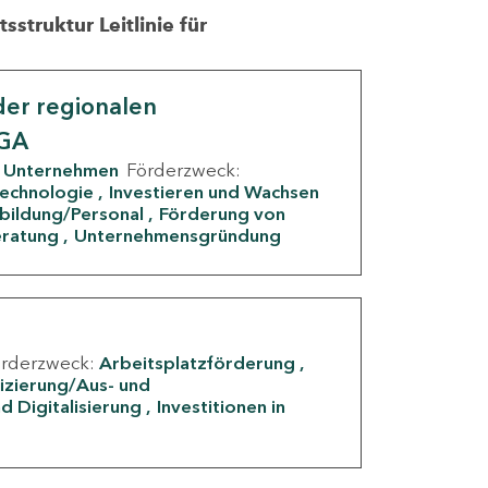
struktur Leitlinie für
er regionalen
IGA
Unternehmen
Förderzweck:
Technologie
Investieren und Wachsen
rbildung/Personal
Förderung von
eratung
Unternehmensgründung
örderzweck:
Arbeitsplatzförderung
fizierung/Aus- und
d Digitalisierung
Investitionen in
g