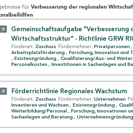
gebnisse für
Verbesserung der regionalen Wirtschafts
onalbeihilfen
Gemeinschaftsaufgabe "Verbesserung d
Wirtschaftsstruktur" - Richtlinie GRW R
Förderart:
Zuschuss
Fördernehmer:
Privatpersonen
Arbeitsplatzförderung
Forschung, Innovation und 
Existenzgründung
Qualifizierung/Aus- und Weite
Personalkosten
Investitionen in Sachanlagen und B
Förderrichtlinie Regionales Wachstum
Förderart:
Zuschuss
Fördernehmer:
Unternehmen
F
Investieren und Wachsen
Existenzgründung
Quali
Weiterbildung/Personal
Forschung, Innovationen un
Sachanlagen und Beratung
Unternehmensgründun