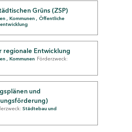
tädtischen Grüns (ZSP)
den
Kommunen
Öffentliche
entwicklung
r regionale Entwicklung
den
Kommunen
Förderzweck:
ngsplänen und
nungsförderung)
derzweck:
Städtebau und