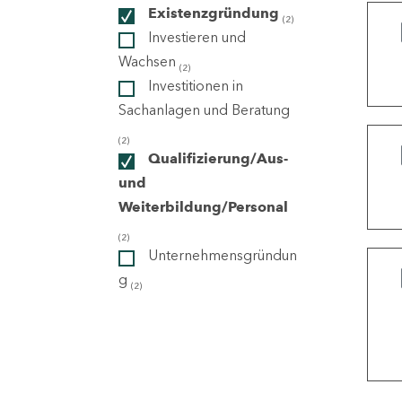
Existenzgründung
(2)
Investieren und
ndorte
Wachsen
(2)
Investitionen in
Sachanlagen und Beratung
(2)
Qualifizierung/Aus-
und
Weiterbildung/Personal
(2)
Unternehmensgründun
g
(2)