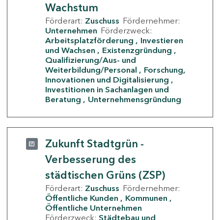
Wachstum
Förderart:
Zuschuss
Fördernehmer:
Unternehmen
Förderzweck:
Arbeitsplatzförderung
Investieren
und Wachsen
Existenzgründung
Qualifizierung/Aus- und
Weiterbildung/Personal
Forschung,
Innovationen und Digitalisierung
Investitionen in Sachanlagen und
Beratung
Unternehmensgründung
Zukunft Stadtgrün -
Verbesserung des
städtischen Grüns (ZSP)
Förderart:
Zuschuss
Fördernehmer:
Öffentliche Kunden
Kommunen
Öffentliche Unternehmen
Förderzweck:
Städtebau und