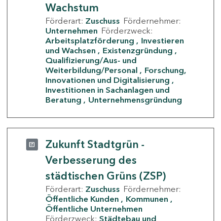
Wachstum
Förderart:
Zuschuss
Fördernehmer:
Unternehmen
Förderzweck:
Arbeitsplatzförderung
Investieren
und Wachsen
Existenzgründung
Qualifizierung/Aus- und
Weiterbildung/Personal
Forschung,
Innovationen und Digitalisierung
Investitionen in Sachanlagen und
Beratung
Unternehmensgründung
Zukunft Stadtgrün -
Verbesserung des
städtischen Grüns (ZSP)
Förderart:
Zuschuss
Fördernehmer:
Öffentliche Kunden
Kommunen
Öffentliche Unternehmen
Förderzweck:
Städtebau und