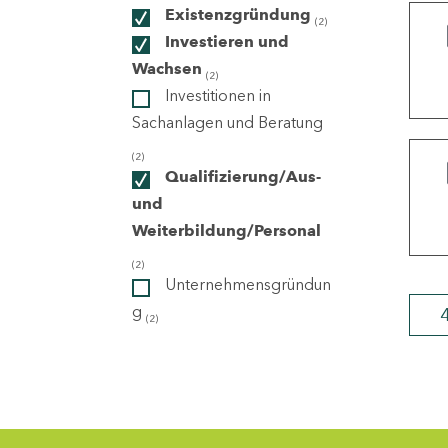
Existenzgründung
(2)
Investieren und
ndorte
Wachsen
(2)
Investitionen in
Sachanlagen und Beratung
(2)
Qualifizierung/Aus-
und
Weiterbildung/Personal
(2)
Unternehmensgründun
g
(2)