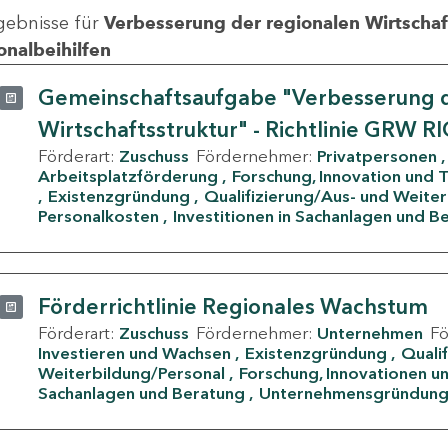
gebnisse für
Verbesserung der regionalen Wirtschafts
onalbeihilfen
Gemeinschaftsaufgabe "Verbesserung d
Wirtschaftsstruktur" - Richtlinie GRW R
Förderart:
Zuschuss
Fördernehmer:
Privatpersonen
Arbeitsplatzförderung
Forschung, Innovation und 
Existenzgründung
Qualifizierung/Aus- und Weite
Personalkosten
Investitionen in Sachanlagen und B
Förderrichtlinie Regionales Wachstum
Förderart:
Zuschuss
Fördernehmer:
Unternehmen
F
Investieren und Wachsen
Existenzgründung
Quali
Weiterbildung/Personal
Forschung, Innovationen un
Sachanlagen und Beratung
Unternehmensgründun