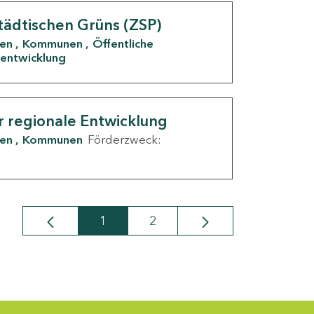
tädtischen Grüns (ZSP)
den
Kommunen
Öffentliche
entwicklung
r regionale Entwicklung
den
Kommunen
Förderzweck:
1
2
Seite
Seite