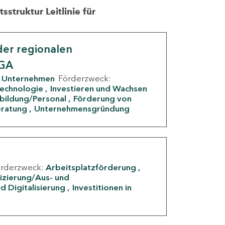
struktur Leitlinie für
er regionalen
IGA
Unternehmen
Förderzweck:
Technologie
Investieren und Wachsen
rbildung/Personal
Förderung von
eratung
Unternehmensgründung
örderzweck:
Arbeitsplatzförderung
fizierung/Aus- und
d Digitalisierung
Investitionen in
g