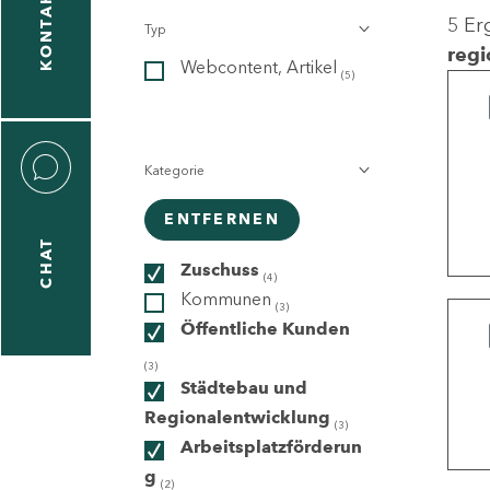
KONTAKT
5 Er
Typ
gen
regi
Webcontent, Artikel
n
(5)
Kategorie
ENTFERNEN
CHAT
icecenter
Zuschuss
(4)
Kommunen
(3)
Öffentliche Kunden
taktformular
(3)
Städtebau und
Regionalentwicklung
(3)
Arbeitsplatzförderun
erportal
g
(2)