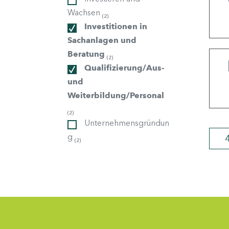
Wachsen
(2)
Investitionen in
ndorte
Sachanlagen und
Beratung
(2)
Qualifizierung/Aus-
und
Weiterbildung/Personal
(2)
Unternehmensgründun
g
(2)