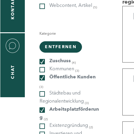
KONTAKT
regi
Webcontent, Artikel
(5)
gen
n
Kategorie
ENTFERNEN
Zuschuss
(4)
CHAT
Kommunen
icecenter
(3)
Öffentliche Kunden
(3)
Städtebau und
taktformular
Regionalentwicklung
(3)
Arbeitsplatzförderun
g
(2)
erportal
Existenzgründung
(2)
Investieren und