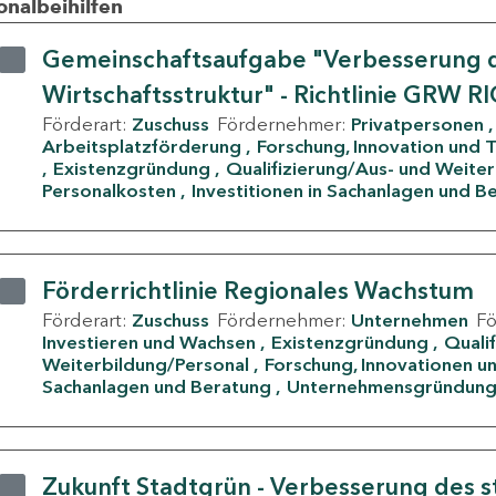
onalbeihilfen
Gemeinschaftsaufgabe "Verbesserung d
Wirtschaftsstruktur" - Richtlinie GRW R
Förderart:
Zuschuss
Fördernehmer:
Privatpersonen
Arbeitsplatzförderung
Forschung, Innovation und 
Existenzgründung
Qualifizierung/Aus- und Weite
Personalkosten
Investitionen in Sachanlagen und B
Förderrichtlinie Regionales Wachstum
Förderart:
Zuschuss
Fördernehmer:
Unternehmen
F
Investieren und Wachsen
Existenzgründung
Quali
Weiterbildung/Personal
Forschung, Innovationen un
Sachanlagen und Beratung
Unternehmensgründun
Zukunft Stadtgrün - Verbesserung des s