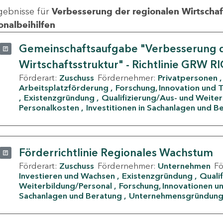
gebnisse für
Verbesserung der regionalen Wirtschafts
onalbeihilfen
Gemeinschaftsaufgabe "Verbesserung d
Wirtschaftsstruktur" - Richtlinie GRW R
Förderart:
Zuschuss
Fördernehmer:
Privatpersonen
Arbeitsplatzförderung
Forschung, Innovation und 
Existenzgründung
Qualifizierung/Aus- und Weite
Personalkosten
Investitionen in Sachanlagen und B
Förderrichtlinie Regionales Wachstum
Förderart:
Zuschuss
Fördernehmer:
Unternehmen
F
Investieren und Wachsen
Existenzgründung
Quali
Weiterbildung/Personal
Forschung, Innovationen un
Sachanlagen und Beratung
Unternehmensgründun