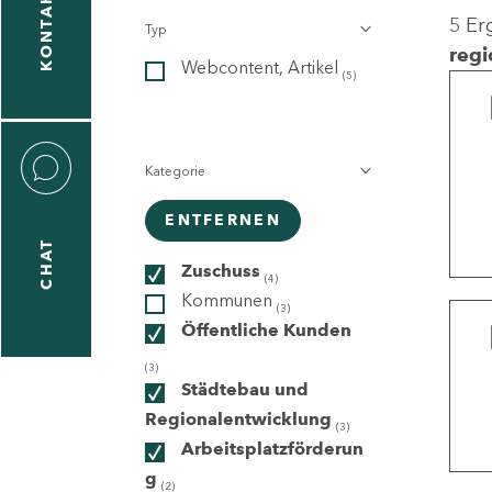
KONTAKT
5 Er
Typ
gen
regi
Webcontent, Artikel
n
(5)
Kategorie
ENTFERNEN
CHAT
icecenter
Zuschuss
(4)
Kommunen
(3)
Öffentliche Kunden
taktformular
(3)
Städtebau und
Regionalentwicklung
(3)
Arbeitsplatzförderun
erportal
g
(2)