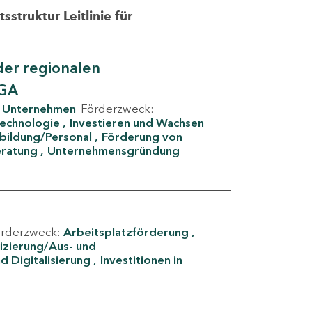
struktur Leitlinie für
er regionalen
IGA
Unternehmen
Förderzweck:
Technologie
Investieren und Wachsen
rbildung/Personal
Förderung von
eratung
Unternehmensgründung
örderzweck:
Arbeitsplatzförderung
fizierung/Aus- und
d Digitalisierung
Investitionen in
g