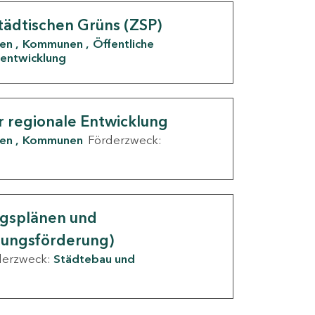
tädtischen Grüns (ZSP)
den
Kommunen
Öffentliche
entwicklung
r regionale Entwicklung
den
Kommunen
Förderzweck:
ngsplänen und
nungsförderung)
derzweck:
Städtebau und