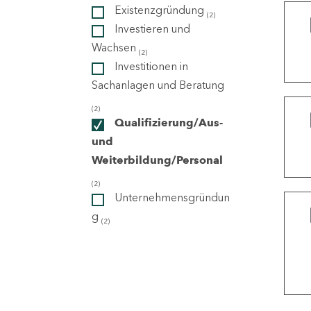
Existenzgründung
(2)
Investieren und
ndorte
Wachsen
(2)
Investitionen in
Sachanlagen und Beratung
(2)
Qualifizierung/Aus-
und
Weiterbildung/Personal
(2)
Unternehmensgründun
g
(2)