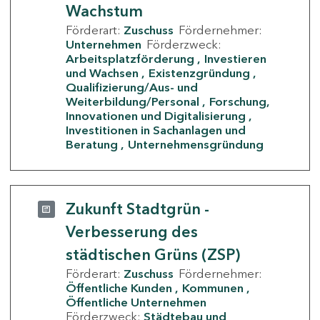
Wachstum
Förderart:
Zuschuss
Fördernehmer:
Unternehmen
Förderzweck:
Arbeitsplatzförderung
Investieren
und Wachsen
Existenzgründung
Qualifizierung/Aus- und
Weiterbildung/Personal
Forschung,
Innovationen und Digitalisierung
Investitionen in Sachanlagen und
Beratung
Unternehmensgründung
Zukunft Stadtgrün -
Verbesserung des
städtischen Grüns (ZSP)
Förderart:
Zuschuss
Fördernehmer:
Öffentliche Kunden
Kommunen
Öffentliche Unternehmen
Förderzweck:
Städtebau und