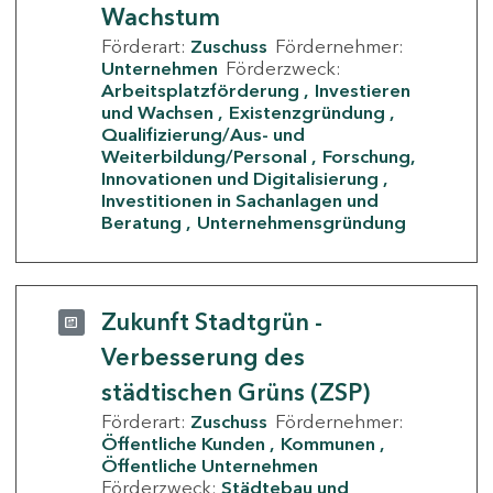
Wachstum
Förderart:
Zuschuss
Fördernehmer:
Unternehmen
Förderzweck:
Arbeitsplatzförderung
Investieren
und Wachsen
Existenzgründung
Qualifizierung/Aus- und
Weiterbildung/Personal
Forschung,
Innovationen und Digitalisierung
Investitionen in Sachanlagen und
Beratung
Unternehmensgründung
Zukunft Stadtgrün -
Verbesserung des
städtischen Grüns (ZSP)
Förderart:
Zuschuss
Fördernehmer:
Öffentliche Kunden
Kommunen
Öffentliche Unternehmen
Förderzweck:
Städtebau und