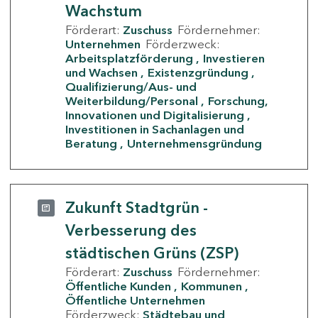
Wachstum
Förderart:
Zuschuss
Fördernehmer:
Unternehmen
Förderzweck:
Arbeitsplatzförderung
Investieren
und Wachsen
Existenzgründung
Qualifizierung/Aus- und
Weiterbildung/Personal
Forschung,
Innovationen und Digitalisierung
Investitionen in Sachanlagen und
Beratung
Unternehmensgründung
Zukunft Stadtgrün -
Verbesserung des
städtischen Grüns (ZSP)
Förderart:
Zuschuss
Fördernehmer:
Öffentliche Kunden
Kommunen
Öffentliche Unternehmen
Förderzweck:
Städtebau und