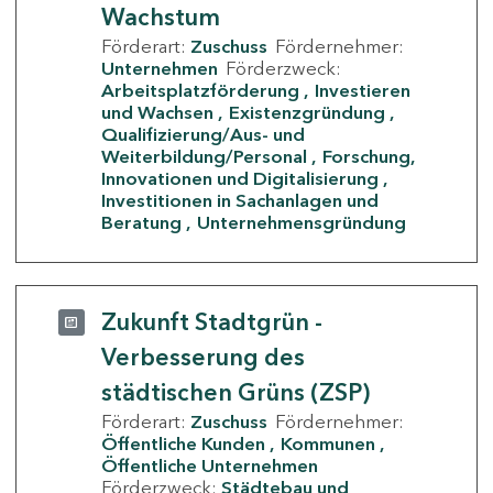
Wachstum
Förderart:
Zuschuss
Fördernehmer:
Unternehmen
Förderzweck:
Arbeitsplatzförderung
Investieren
und Wachsen
Existenzgründung
Qualifizierung/Aus- und
Weiterbildung/Personal
Forschung,
Innovationen und Digitalisierung
Investitionen in Sachanlagen und
Beratung
Unternehmensgründung
Zukunft Stadtgrün -
Verbesserung des
städtischen Grüns (ZSP)
Förderart:
Zuschuss
Fördernehmer:
Öffentliche Kunden
Kommunen
Öffentliche Unternehmen
Förderzweck:
Städtebau und