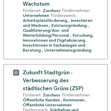
Wachstum
Förderart:
Zuschuss
Fördernehmer:
Unternehmen
Förderzweck:
Arbeitsplatzförderung
Investieren
und Wachsen
Existenzgründung
Qualifizierung/Aus- und
Weiterbildung/Personal
Forschung,
Innovationen und Digitalisierung
Investitionen in Sachanlagen und
Beratung
Unternehmensgründung
Zukunft Stadtgrün -
Verbesserung des
städtischen Grüns (ZSP)
Förderart:
Zuschuss
Fördernehmer:
Öffentliche Kunden
Kommunen
Öffentliche Unternehmen
Förderzweck:
Städtebau und