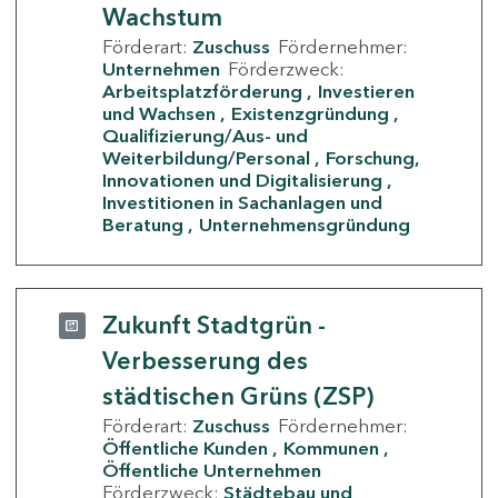
Wachstum
Förderart:
Zuschuss
Fördernehmer:
Unternehmen
Förderzweck:
Arbeitsplatzförderung
Investieren
und Wachsen
Existenzgründung
Qualifizierung/Aus- und
Weiterbildung/Personal
Forschung,
Innovationen und Digitalisierung
Investitionen in Sachanlagen und
Beratung
Unternehmensgründung
Zukunft Stadtgrün -
Verbesserung des
städtischen Grüns (ZSP)
Förderart:
Zuschuss
Fördernehmer:
Öffentliche Kunden
Kommunen
Öffentliche Unternehmen
Förderzweck:
Städtebau und