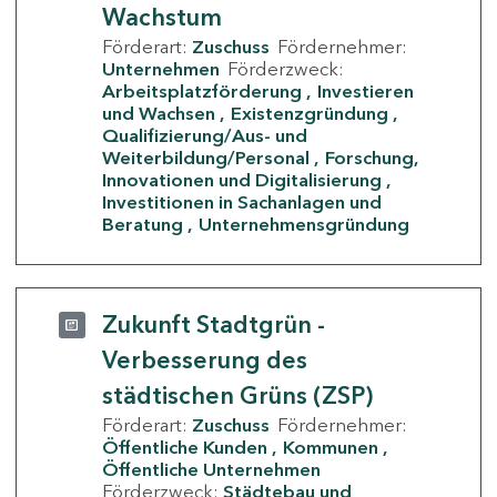
Wachstum
Förderart:
Zuschuss
Fördernehmer:
Unternehmen
Förderzweck:
Arbeitsplatzförderung
Investieren
und Wachsen
Existenzgründung
Qualifizierung/Aus- und
Weiterbildung/Personal
Forschung,
Innovationen und Digitalisierung
Investitionen in Sachanlagen und
Beratung
Unternehmensgründung
Zukunft Stadtgrün -
Verbesserung des
städtischen Grüns (ZSP)
Förderart:
Zuschuss
Fördernehmer:
Öffentliche Kunden
Kommunen
Öffentliche Unternehmen
Förderzweck:
Städtebau und