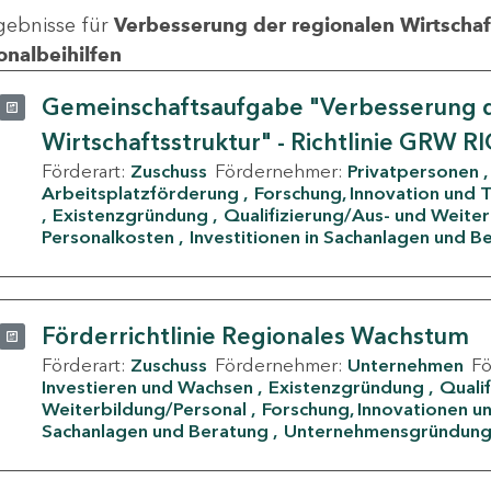
gebnisse für
Verbesserung der regionalen Wirtschafts
onalbeihilfen
Gemeinschaftsaufgabe "Verbesserung d
Wirtschaftsstruktur" - Richtlinie GRW R
Förderart:
Zuschuss
Fördernehmer:
Privatpersonen
Arbeitsplatzförderung
Forschung, Innovation und 
Existenzgründung
Qualifizierung/Aus- und Weite
Personalkosten
Investitionen in Sachanlagen und B
Förderrichtlinie Regionales Wachstum
Förderart:
Zuschuss
Fördernehmer:
Unternehmen
F
Investieren und Wachsen
Existenzgründung
Quali
Weiterbildung/Personal
Forschung, Innovationen un
Sachanlagen und Beratung
Unternehmensgründun