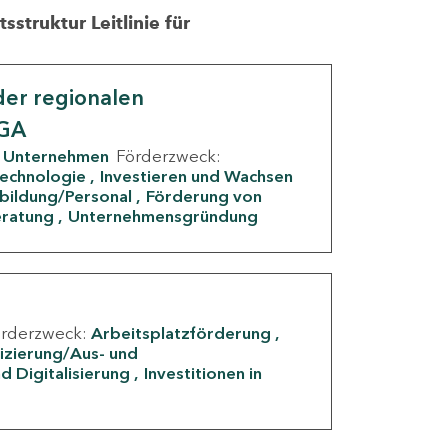
struktur Leitlinie für
er regionalen
IGA
Unternehmen
Förderzweck:
Technologie
Investieren und Wachsen
rbildung/Personal
Förderung von
eratung
Unternehmensgründung
örderzweck:
Arbeitsplatzförderung
fizierung/Aus- und
d Digitalisierung
Investitionen in
g