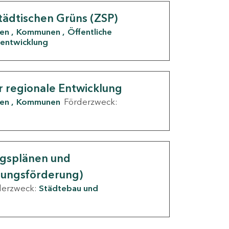
tädtischen Grüns (ZSP)
den
Kommunen
Öffentliche
entwicklung
r regionale Entwicklung
den
Kommunen
Förderzweck:
ngsplänen und
nungsförderung)
derzweck:
Städtebau und