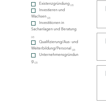
Existenzgründung
(2)
Investieren und
ndorte
Wachsen
(2)
Investitionen in
Sachanlagen und Beratung
(2)
Qualifizierung/Aus- und
Weiterbildung/Personal
(2)
Unternehmensgründun
g
(2)