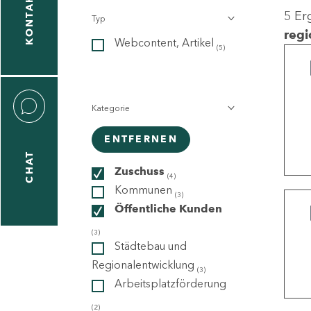
KONTAKT
5 Er
Typ
gen
regi
Webcontent, Artikel
n
(5)
Kategorie
ENTFERNEN
CHAT
icecenter
Zuschuss
(4)
Kommunen
(3)
Öffentliche Kunden
taktformular
(3)
Städtebau und
Regionalentwicklung
(3)
Arbeitsplatzförderung
erportal
(2)