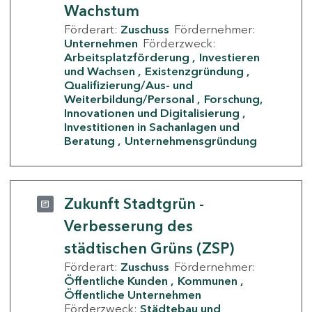
Wachstum
Förderart:
Zuschuss
Fördernehmer:
Unternehmen
Förderzweck:
Arbeitsplatzförderung
Investieren
und Wachsen
Existenzgründung
Qualifizierung/Aus- und
Weiterbildung/Personal
Forschung,
Innovationen und Digitalisierung
Investitionen in Sachanlagen und
Beratung
Unternehmensgründung
Zukunft Stadtgrün -
Verbesserung des
städtischen Grüns (ZSP)
Förderart:
Zuschuss
Fördernehmer:
Öffentliche Kunden
Kommunen
Öffentliche Unternehmen
Förderzweck:
Städtebau und