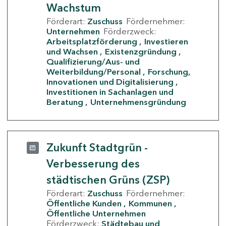
Wachstum
Förderart:
Zuschuss
Fördernehmer:
Unternehmen
Förderzweck:
Arbeitsplatzförderung
Investieren
und Wachsen
Existenzgründung
Qualifizierung/Aus- und
Weiterbildung/Personal
Forschung,
Innovationen und Digitalisierung
Investitionen in Sachanlagen und
Beratung
Unternehmensgründung
Zukunft Stadtgrün -
Verbesserung des
städtischen Grüns (ZSP)
Förderart:
Zuschuss
Fördernehmer:
Öffentliche Kunden
Kommunen
Öffentliche Unternehmen
Förderzweck:
Städtebau und