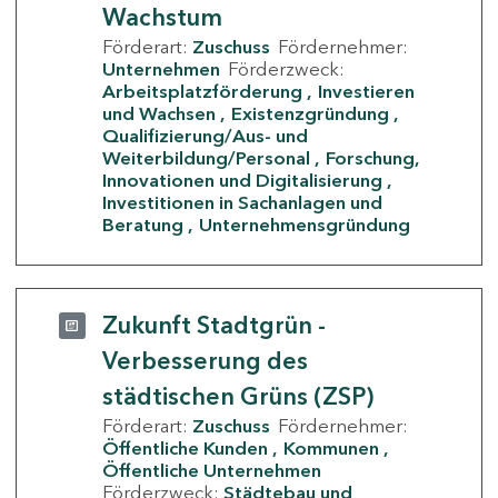
Wachstum
Förderart:
Zuschuss
Fördernehmer:
Unternehmen
Förderzweck:
Arbeitsplatzförderung
Investieren
und Wachsen
Existenzgründung
Qualifizierung/Aus- und
Weiterbildung/Personal
Forschung,
Innovationen und Digitalisierung
Investitionen in Sachanlagen und
Beratung
Unternehmensgründung
Zukunft Stadtgrün -
Verbesserung des
städtischen Grüns (ZSP)
Förderart:
Zuschuss
Fördernehmer:
Öffentliche Kunden
Kommunen
Öffentliche Unternehmen
Förderzweck:
Städtebau und