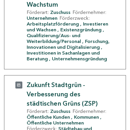
Wachstum
Förderart:
Zuschuss
Fördernehmer:
Unternehmen
Förderzweck:
Arbeitsplatzförderung
Investieren
und Wachsen
Existenzgründung
Qualifizierung/Aus- und
Weiterbildung/Personal
Forschung,
Innovationen und Digitalisierung
Investitionen in Sachanlagen und
Beratung
Unternehmensgründung
Zukunft Stadtgrün -
Verbesserung des
städtischen Grüns (ZSP)
Förderart:
Zuschuss
Fördernehmer:
Öffentliche Kunden
Kommunen
Öffentliche Unternehmen
Förderzweck:
Städtebau und