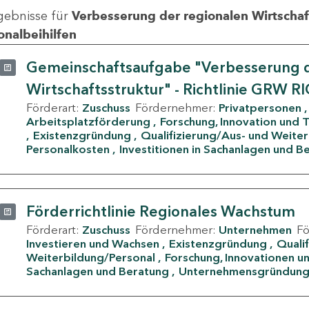
gebnisse für
Verbesserung der regionalen Wirtschafts
onalbeihilfen
Gemeinschaftsaufgabe "Verbesserung d
Wirtschaftsstruktur" - Richtlinie GRW R
Förderart:
Zuschuss
Fördernehmer:
Privatpersonen
Arbeitsplatzförderung
Forschung, Innovation und 
Existenzgründung
Qualifizierung/Aus- und Weite
Personalkosten
Investitionen in Sachanlagen und B
Förderrichtlinie Regionales Wachstum
Förderart:
Zuschuss
Fördernehmer:
Unternehmen
F
Investieren und Wachsen
Existenzgründung
Quali
Weiterbildung/Personal
Forschung, Innovationen un
Sachanlagen und Beratung
Unternehmensgründun