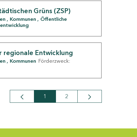
tädtischen Grüns (ZSP)
den
Kommunen
Öffentliche
entwicklung
r regionale Entwicklung
den
Kommunen
Förderzweck:
1
2
Seite
Seite