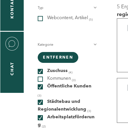
KONTAKT
5 Er
Typ
gen
regi
Webcontent, Artikel
n
(5)
Kategorie
ENTFERNEN
CHAT
icecenter
Zuschuss
(4)
Kommunen
(3)
Öffentliche Kunden
taktformular
(3)
Städtebau und
Regionalentwicklung
(3)
Arbeitsplatzförderun
erportal
g
(2)