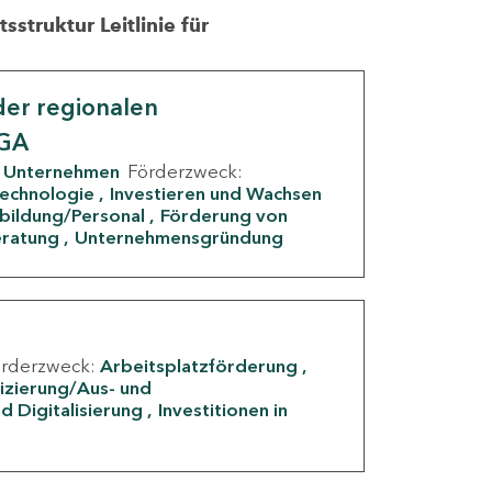
struktur Leitlinie für
er regionalen
IGA
Unternehmen
Förderzweck:
Technologie
Investieren und Wachsen
rbildung/Personal
Förderung von
eratung
Unternehmensgründung
örderzweck:
Arbeitsplatzförderung
fizierung/Aus- und
d Digitalisierung
Investitionen in
g