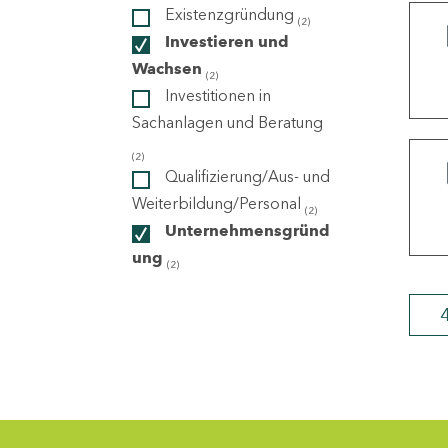
Existenzgründung
(2)
Investieren und
ndorte
Wachsen
(2)
Investitionen in
Sachanlagen und Beratung
(2)
Qualifizierung/Aus- und
Weiterbildung/Personal
(2)
Unternehmensgründ
ung
(2)