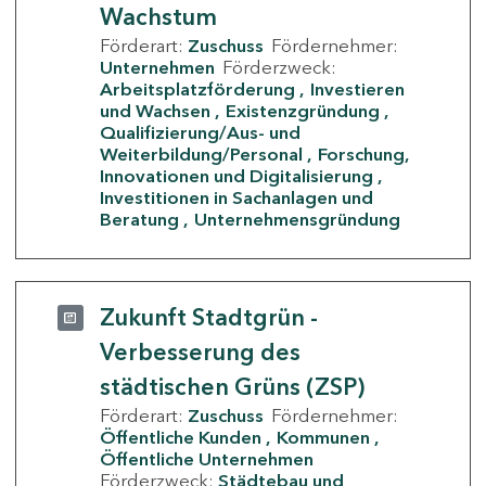
Wachstum
Förderart:
Zuschuss
Fördernehmer:
Unternehmen
Förderzweck:
Arbeitsplatzförderung
Investieren
und Wachsen
Existenzgründung
Qualifizierung/Aus- und
Weiterbildung/Personal
Forschung,
Innovationen und Digitalisierung
Investitionen in Sachanlagen und
Beratung
Unternehmensgründung
Zukunft Stadtgrün -
Verbesserung des
städtischen Grüns (ZSP)
Förderart:
Zuschuss
Fördernehmer:
Öffentliche Kunden
Kommunen
Öffentliche Unternehmen
Förderzweck:
Städtebau und