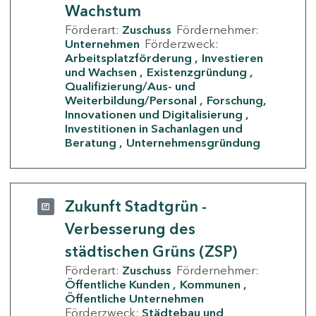
Wachstum
Förderart:
Zuschuss
Fördernehmer:
Unternehmen
Förderzweck:
Arbeitsplatzförderung
Investieren
und Wachsen
Existenzgründung
Qualifizierung/Aus- und
Weiterbildung/Personal
Forschung,
Innovationen und Digitalisierung
Investitionen in Sachanlagen und
Beratung
Unternehmensgründung
Zukunft Stadtgrün -
Verbesserung des
städtischen Grüns (ZSP)
Förderart:
Zuschuss
Fördernehmer:
Öffentliche Kunden
Kommunen
Öffentliche Unternehmen
Förderzweck:
Städtebau und