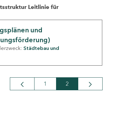
struktur Leitlinie für
ngsplänen und
nungsförderung)
derzweck:
Städtebau und
1
2
Seite
Seite