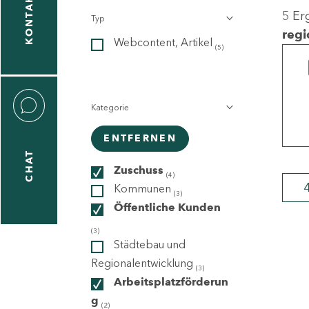
KONTAKT
5 Er
Typ
gen
regi
Webcontent, Artikel
n
(5)
Kategorie
ENTFERNEN
CHAT
icecenter
Zuschuss
(4)
Kommunen
(3)
Öffentliche Kunden
taktformular
(3)
Städtebau und
Regionalentwicklung
(3)
Arbeitsplatzförderun
erportal
g
(2)