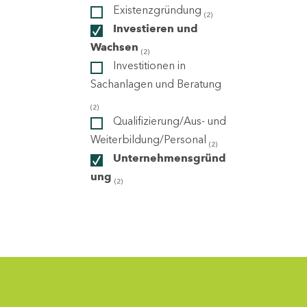
Existenzgründung
(2)
Investieren und
ndorte
Wachsen
(2)
Investitionen in
Sachanlagen und Beratung
(2)
Qualifizierung/Aus- und
Weiterbildung/Personal
(2)
Unternehmensgründ
ung
(2)