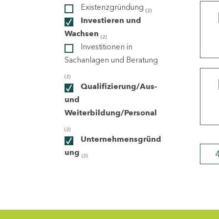
Existenzgründung
(2)
Investieren und
ndorte
Wachsen
(2)
Investitionen in
Sachanlagen und Beratung
(2)
Qualifizierung/Aus-
und
Weiterbildung/Personal
(2)
Unternehmensgründ
ung
(2)