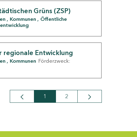
tädtischen Grüns (ZSP)
den
Kommunen
Öffentliche
entwicklung
r regionale Entwicklung
den
Kommunen
Förderzweck:
1
2
Seite
Seite