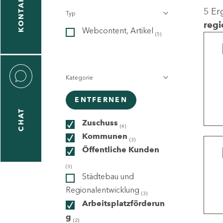
KONTAKT
5 Er
Typ
gen
regi
Webcontent, Artikel
n
(5)
Kategorie
ENTFERNEN
CHAT
icecenter
Zuschuss
(4)
Kommunen
(3)
Öffentliche Kunden
taktformular
(3)
Städtebau und
Regionalentwicklung
(3)
Arbeitsplatzförderun
erportal
g
(2)