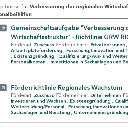
gebnisse für
Verbesserung der regionalen Wirtschafts
onalbeihilfen
Gemeinschaftsaufgabe "Verbesserung d
Wirtschaftsstruktur" - Richtlinie GRW R
Förderart:
Zuschuss
Fördernehmer:
Privatpersonen
Arbeitsplatzförderung
Forschung, Innovation und 
Existenzgründung
Qualifizierung/Aus- und Weite
Personalkosten
Investitionen in Sachanlagen und B
Förderrichtlinie Regionales Wachstum
Förderart:
Zuschuss
Fördernehmer:
Unternehmen
F
Investieren und Wachsen
Existenzgründung
Quali
Weiterbildung/Personal
Forschung, Innovationen un
Sachanlagen und Beratung
Unternehmensgründun