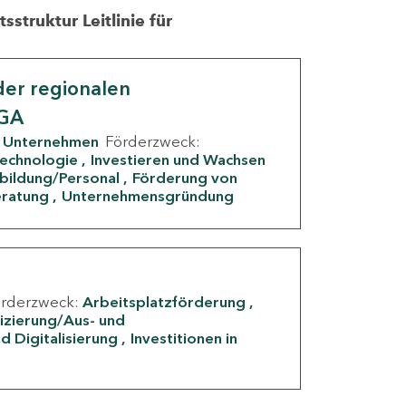
struktur Leitlinie für
er regionalen
IGA
Unternehmen
Förderzweck:
Technologie
Investieren und Wachsen
rbildung/Personal
Förderung von
eratung
Unternehmensgründung
örderzweck:
Arbeitsplatzförderung
fizierung/Aus- und
d Digitalisierung
Investitionen in
g