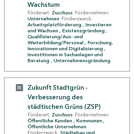
Wachstum
Förderart:
Zuschuss
Fördernehmer:
Unternehmen
Förderzweck:
Arbeitsplatzförderung
Investieren
und Wachsen
Existenzgründung
Qualifizierung/Aus- und
Weiterbildung/Personal
Forschung,
Innovationen und Digitalisierung
Investitionen in Sachanlagen und
Beratung
Unternehmensgründung
Zukunft Stadtgrün -
Verbesserung des
städtischen Grüns (ZSP)
Förderart:
Zuschuss
Fördernehmer:
Öffentliche Kunden
Kommunen
Öffentliche Unternehmen
Förderzweck:
Städtebau und