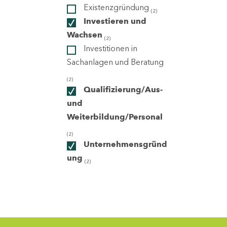
Existenzgründung
(2)
Investieren und
ndorte
Wachsen
(2)
Investitionen in
Sachanlagen und Beratung
(2)
Qualifizierung/Aus-
und
Weiterbildung/Personal
(2)
Unternehmensgründ
ung
(2)