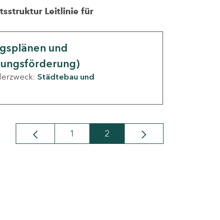
struktur Leitlinie für
ngsplänen und
nungsförderung)
derzweck:
Städtebau und
1
2
Seite
Seite