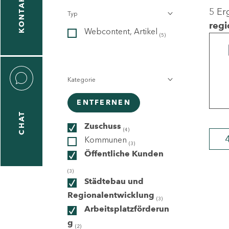
KONTAKT
5 Er
Typ
gen
regi
Webcontent, Artikel
n
(5)
Kategorie
ENTFERNEN
CHAT
icecenter
Zuschuss
(4)
Kommunen
(3)
Öffentliche Kunden
taktformular
(3)
Städtebau und
Regionalentwicklung
(3)
Arbeitsplatzförderun
erportal
g
(2)