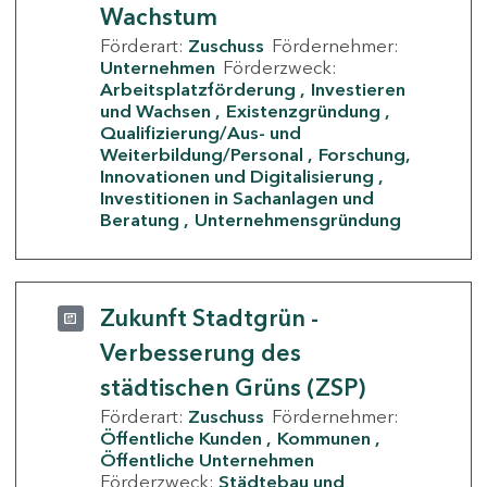
Wachstum
Förderart:
Zuschuss
Fördernehmer:
Unternehmen
Förderzweck:
Arbeitsplatzförderung
Investieren
und Wachsen
Existenzgründung
Qualifizierung/Aus- und
Weiterbildung/Personal
Forschung,
Innovationen und Digitalisierung
Investitionen in Sachanlagen und
Beratung
Unternehmensgründung
Zukunft Stadtgrün -
Verbesserung des
städtischen Grüns (ZSP)
Förderart:
Zuschuss
Fördernehmer:
Öffentliche Kunden
Kommunen
Öffentliche Unternehmen
Förderzweck:
Städtebau und