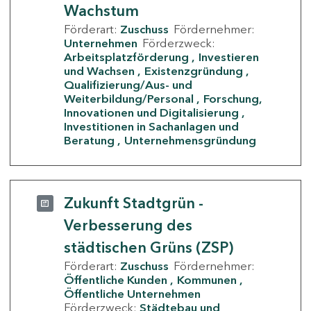
Wachstum
Förderart:
Zuschuss
Fördernehmer:
Unternehmen
Förderzweck:
Arbeitsplatzförderung
Investieren
und Wachsen
Existenzgründung
Qualifizierung/Aus- und
Weiterbildung/Personal
Forschung,
Innovationen und Digitalisierung
Investitionen in Sachanlagen und
Beratung
Unternehmensgründung
Zukunft Stadtgrün -
Verbesserung des
städtischen Grüns (ZSP)
Förderart:
Zuschuss
Fördernehmer:
Öffentliche Kunden
Kommunen
Öffentliche Unternehmen
Förderzweck:
Städtebau und