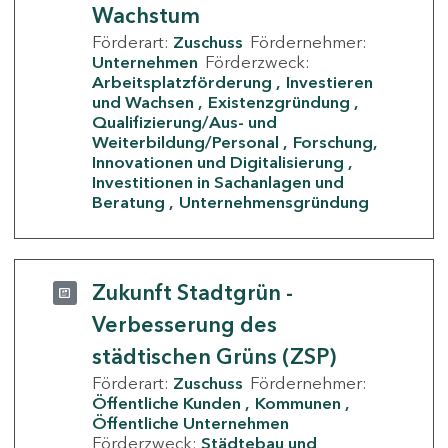
Wachstum
Förderart:
Zuschuss
Fördernehmer:
Unternehmen
Förderzweck:
Arbeitsplatzförderung
Investieren
und Wachsen
Existenzgründung
Qualifizierung/Aus- und
Weiterbildung/Personal
Forschung,
Innovationen und Digitalisierung
Investitionen in Sachanlagen und
Beratung
Unternehmensgründung
Zukunft Stadtgrün -
Verbesserung des
städtischen Grüns (ZSP)
Förderart:
Zuschuss
Fördernehmer:
Öffentliche Kunden
Kommunen
Öffentliche Unternehmen
Förderzweck:
Städtebau und