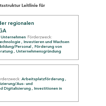
struktur Leitlinie für
er regionalen
IGA
Unternehmen
Förderzweck:
Technologie
Investieren und Wachsen
rbildung/Personal
Förderung von
eratung
Unternehmensgründung
örderzweck:
Arbeitsplatzförderung
fizierung/Aus- und
d Digitalisierung
Investitionen in
g