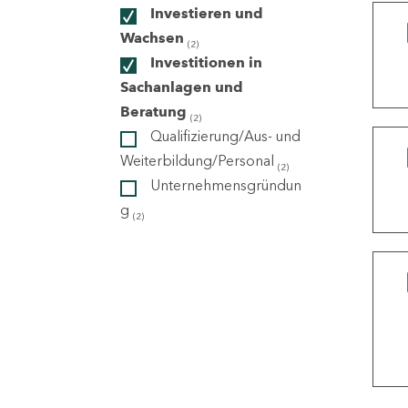
Investieren und
Wachsen
(2)
ndorte
Investitionen in
Sachanlagen und
Beratung
(2)
Qualifizierung/Aus- und
Weiterbildung/Personal
(2)
Unternehmensgründun
g
(2)