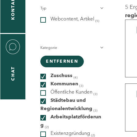
KONTAKT
5 Er
Typ
gen
regi
Webcontent, Artikel
n
(5)
Kategorie
ENTFERNEN
CHAT
icecenter
Zuschuss
(4)
Kommunen
(3)
Öffentliche Kunden
(3)
taktformular
Städtebau und
Regionalentwicklung
(3)
Arbeitsplatzförderun
g
erportal
(2)
Existenzgründung
(2)