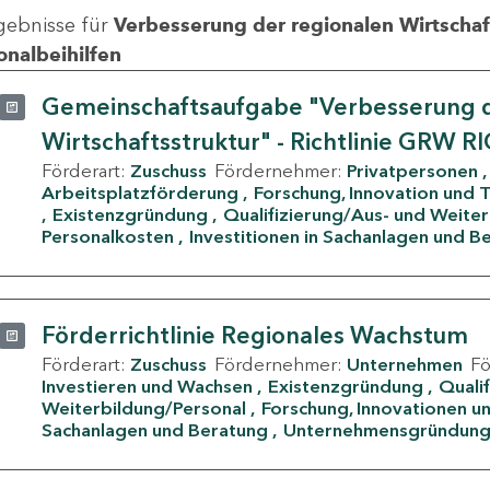
gebnisse für
Verbesserung der regionalen Wirtschafts
onalbeihilfen
Gemeinschaftsaufgabe "Verbesserung d
Wirtschaftsstruktur" - Richtlinie GRW R
Förderart:
Zuschuss
Fördernehmer:
Privatpersonen
Arbeitsplatzförderung
Forschung, Innovation und 
Existenzgründung
Qualifizierung/Aus- und Weite
Personalkosten
Investitionen in Sachanlagen und B
Förderrichtlinie Regionales Wachstum
Förderart:
Zuschuss
Fördernehmer:
Unternehmen
F
Investieren und Wachsen
Existenzgründung
Quali
Weiterbildung/Personal
Forschung, Innovationen un
Sachanlagen und Beratung
Unternehmensgründun