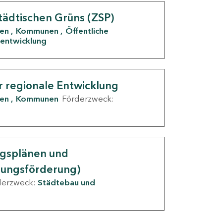
tädtischen Grüns (ZSP)
den
Kommunen
Öffentliche
entwicklung
r regionale Entwicklung
den
Kommunen
Förderzweck:
ngsplänen und
nungsförderung)
derzweck:
Städtebau und