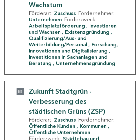
Wachstum
Förderart:
Zuschuss
Fördernehmer:
Unternehmen
Förderzweck:
Arbeitsplatzförderung
Investieren
und Wachsen
Existenzgründung
Qualifizierung/Aus- und
Weiterbildung/Personal
Forschung,
Innovationen und Digitalisierung
Investitionen in Sachanlagen und
Beratung
Unternehmensgründung
Zukunft Stadtgrün -
Verbesserung des
städtischen Grüns (ZSP)
Förderart:
Zuschuss
Fördernehmer:
Öffentliche Kunden
Kommunen
Öffentliche Unternehmen
Förderzweck:
Städtebau und