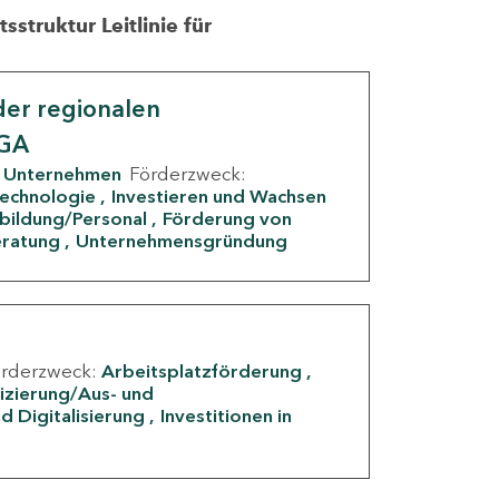
struktur Leitlinie für
er regionalen
IGA
Unternehmen
Förderzweck:
Technologie
Investieren und Wachsen
rbildung/Personal
Förderung von
eratung
Unternehmensgründung
örderzweck:
Arbeitsplatzförderung
fizierung/Aus- und
d Digitalisierung
Investitionen in
g