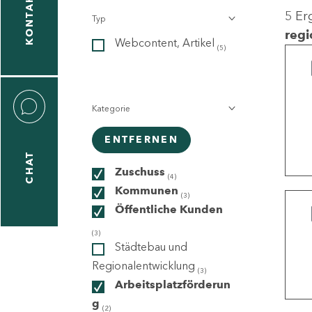
KONTAKT
5 Er
Typ
gen
regi
Webcontent, Artikel
n
(5)
Kategorie
ENTFERNEN
CHAT
icecenter
Zuschuss
(4)
Kommunen
(3)
Öffentliche Kunden
taktformular
(3)
Städtebau und
Regionalentwicklung
(3)
Arbeitsplatzförderun
erportal
g
(2)