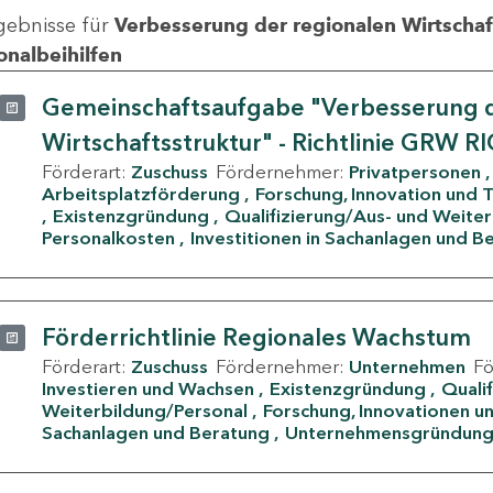
gebnisse für
Verbesserung der regionalen Wirtschafts
onalbeihilfen
Gemeinschaftsaufgabe "Verbesserung d
Wirtschaftsstruktur" - Richtlinie GRW R
Förderart:
Zuschuss
Fördernehmer:
Privatpersonen
Arbeitsplatzförderung
Forschung, Innovation und 
Existenzgründung
Qualifizierung/Aus- und Weite
Personalkosten
Investitionen in Sachanlagen und B
Förderrichtlinie Regionales Wachstum
Förderart:
Zuschuss
Fördernehmer:
Unternehmen
F
Investieren und Wachsen
Existenzgründung
Quali
Weiterbildung/Personal
Forschung, Innovationen un
Sachanlagen und Beratung
Unternehmensgründun