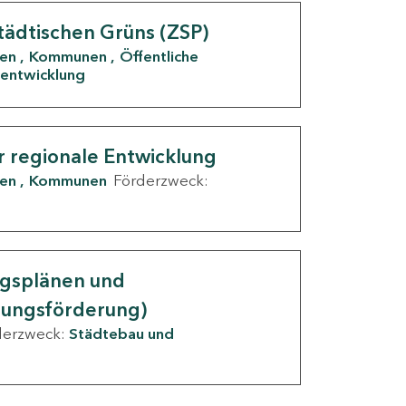
tädtischen Grüns (ZSP)
den
Kommunen
Öffentliche
entwicklung
r regionale Entwicklung
den
Kommunen
Förderzweck:
ngsplänen und
nungsförderung)
derzweck:
Städtebau und