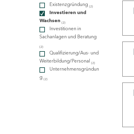
Existenzgründung
(2)
Investieren und
ndorte
Wachsen
(2)
Investitionen in
Sachanlagen und Beratung
(2)
Qualifizierung/Aus- und
Weiterbildung/Personal
(2)
Unternehmensgründun
g
(2)