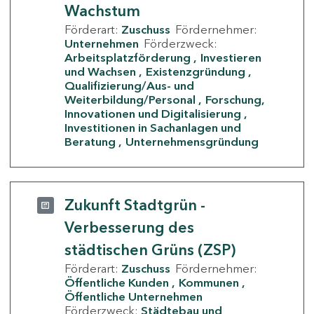
Wachstum
Förderart:
Zuschuss
Fördernehmer:
Unternehmen
Förderzweck:
Arbeitsplatzförderung
Investieren
und Wachsen
Existenzgründung
Qualifizierung/Aus- und
Weiterbildung/Personal
Forschung,
Innovationen und Digitalisierung
Investitionen in Sachanlagen und
Beratung
Unternehmensgründung
Zukunft Stadtgrün -
Verbesserung des
städtischen Grüns (ZSP)
Förderart:
Zuschuss
Fördernehmer:
Öffentliche Kunden
Kommunen
Öffentliche Unternehmen
Förderzweck:
Städtebau und